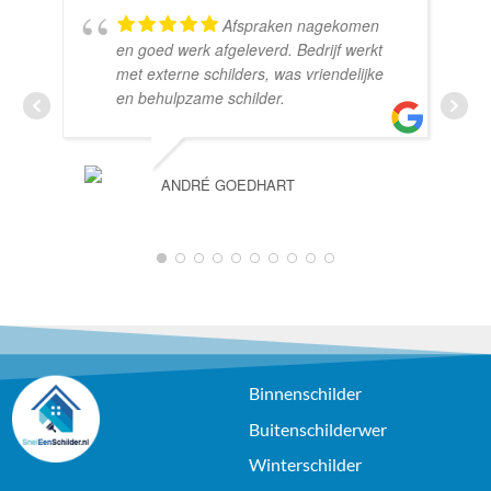
Afspraken nagekomen
en goed werk afgeleverd. Bedrijf werkt
met externe schilders, was vriendelijke
en behulpzame schilder.
ANDRÉ GOEDHART
1
2
3
4
5
6
7
8
9
10
Binnenschilder
Buitenschilderwer
Winterschilder