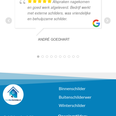
Afspraken nagekomen
en goed werk afgeleverd. Bedrijf werkt
met externe schilders, was vriendelijke
en behulpzame schilder.
ANDRÉ GOEDHART
1
2
3
4
5
6
7
8
9
10
Binnenschilder
Buitenschilderwer
Winterschilder
Openingstijden: