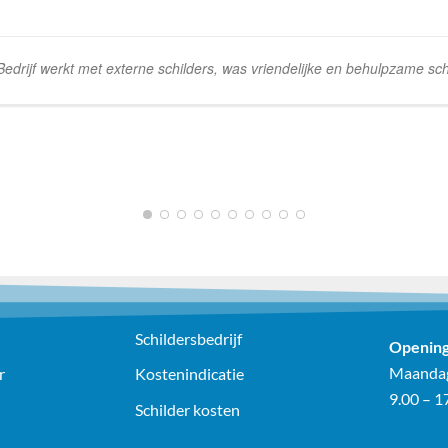
rijf werkt met externe schilders, was vriendelijke en behulpzame schi
1
2
3
4
5
6
7
8
9
10
Schildersbedrijf
Opening
Maandag
r
Kostenindicatie
9.00 – 1
Schilder kosten