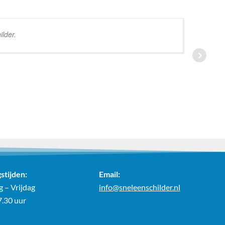
lder.
stijden:
Email:
 – Vrijdag
info@sneleenschilder.nl
7.30 uur