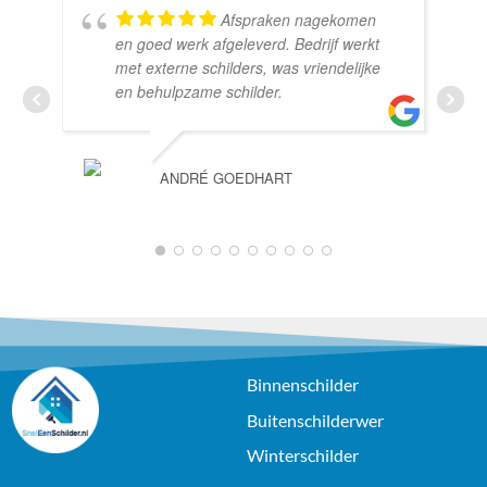
Afspraken nagekomen
en goed werk afgeleverd. Bedrijf werkt
met externe schilders, was vriendelijke
en behulpzame schilder.
ANDRÉ GOEDHART
1
2
3
4
5
6
7
8
9
10
Binnenschilder
Buitenschilderwer
Winterschilder