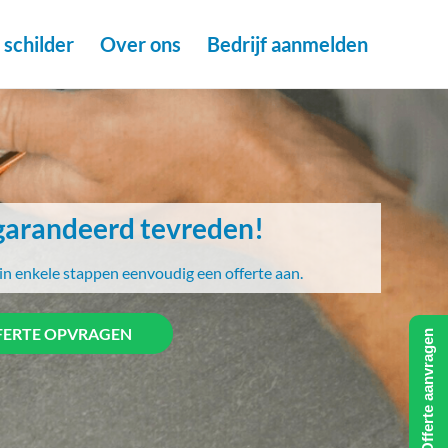
schilder
Over ons
Bedrijf aanmelden
arandeerd tevreden!
in enkele stappen eenvoudig een offerte aan.
FERTE OPVRAGEN
Offerte aanvragen