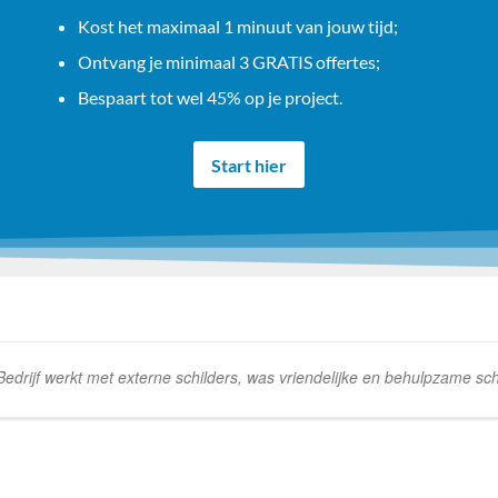
Kost het maximaal 1 minuut van jouw tijd;
Ontvang je minimaal 3 GRATIS offertes;
Bespaart tot wel 45% op je project.
Start hier
rijf werkt met externe schilders, was vriendelijke en behulpzame schi