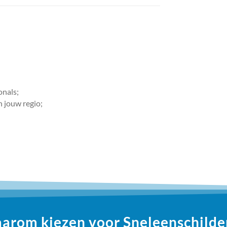
onals;
n jouw regio;
arom kiezen voor Sneleenschilder